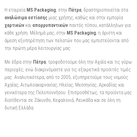
Η εταιρεία
MS Packaging
, στην
Πάτρα
, δραστηριοποιείται στα
αναλώσιμα εστίασης
μιας χρήσης, καθώς και στην εμπορία
χαρτικών
και
απορρυπαντικών
παντός τύπου, κατάλληλων για
κάθε χρήση. Μέλημά μας, στην
MS Packaging
, η άριστη και
άμεση εξυπηρέτηση των πελατών που μας εμπιστεύονται από
την πρώτη μέρα λειτουργίας μας.
Με έδρα στην
Πάτρα
, τροφοδοτούμε όλη την Αχαΐα και τις γύρω
περιοχές, ενώ διακρινόμαστε για τις εξαιρετικά προσιτές τιμές
μας. Αναλυτικότερα, από το 2005, εξυπηρετούμε τους νομούς
Αχαΐας, Αιτωλοακαρνανίας, Ηλείας, Μεσσηνίας, Αρκαδίας και
γενικότερα της Πελοποννήσου. Επιπροσθέτως, τα προϊόντα μας
διατίθενται σε Ζάκυνθο, Κεφαλονιά, Λευκάδα και σε όλη τη
δυτική Ελλάδα.