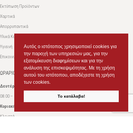
Εκτύπωση Προϊόντων
Χαρτικά
Απορρυπαντικά
Υλικά Καθαρισμού
Αυτός ο ιστότοπος χρησιμοποιεί cookies για
Υγιεινή
την παροχή των υπηρεσιών μας, για την
Επικοινωνία
εξατομίκευση διαφημίσεων και για την
ανάλυση της επισκεψιμότητας. Με τη χρήση
ΩΡΆΡΙΟ
αυτού του ιστότοπου, αποδέχεστε τη χρήση
των cookies.
Δευτέρα-Σάββατο:
08.00 – 16.00
Το κατάλαβα!
Κυριακή:
Κλειστά
ΣΤΟΙΧΕΊΑ ΕΠΙΚΟΙΝΩΝΊΑΣ