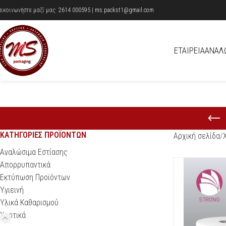
πικοινωνήστε μαζί μας
2614 000595
|
ms.packst1@gmail.com
ΕΤΑΙΡΕΊΑ
ΑΝΑΛ
ΚΑΤΗΓΟΡΊΕΣ ΠΡΟΪΌΝΤΩΝ
Αρχική σελίδα
Αναλώσιμα Εστίασης
Απορρυπαντικά
Εκτύπωση Προϊόντων
Υγιεινή
Υλικά Καθαρισμού
Χαρτικά