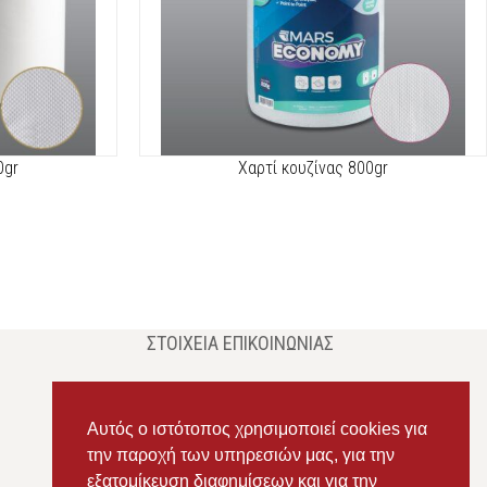
0gr
Χαρτί κουζίνας 800gr
ΣΤΟΙΧΕΊΑ ΕΠΙΚΟΙΝΩΝΊΑΣ
Διεύθυνση:
Ευδόξου 7, Πάτρα, Τ.Κ. 263 31
Σταθερό:
2614 000595
Αυτός ο ιστότοπος χρησιμοποιεί cookies για
την παροχή των υπηρεσιών μας, για την
Κινητό:
69434 75072
, Σαλπόγλου Μαρία
εξατομίκευση διαφημίσεων και για την