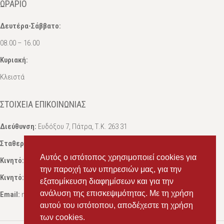
ΩΡΆΡΙΟ
Δευτέρα-Σάββατο:
08.00 – 16.00
Κυριακή:
Κλειστά
ΣΤΟΙΧΕΊΑ ΕΠΙΚΟΙΝΩΝΊΑΣ
Διεύθυνση:
Ευδόξου 7, Πάτρα, Τ.Κ. 263 31
Σταθερό:
2614 000595
Αυτός ο ιστότοπος χρησιμοποιεί cookies για
Κινητό:
69434 75072
, Σαλπόγλου Μαρία
την παροχή των υπηρεσιών μας, για την
Κινητό:
6946 504787
, Σαλπόγλου Στέφανος
εξατομίκευση διαφημίσεων και για την
ανάλυση της επισκεψιμότητας. Με τη χρήση
Email:
ms.packst1@gmail.com
αυτού του ιστότοπου, αποδέχεστε τη χρήση
των cookies.