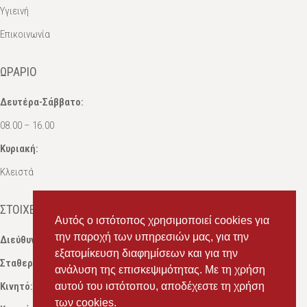
Υγιεινή
Επικοινωνία
ΩΡΆΡΙΟ
Δευτέρα-Σάββατο:
08.00 – 16.00
Κυριακή:
Κλειστά
ΣΤΟΙΧΕΊΑ ΕΠΙΚΟΙΝΩΝΊΑΣ
Αυτός ο ιστότοπος χρησιμοποιεί cookies για
την παροχή των υπηρεσιών μας, για την
Διεύθυνση:
Ευδόξου 7, Πάτρα, Τ.Κ. 263 31
εξατομίκευση διαφημίσεων και για την
Σταθερό:
2614 000595
ανάλυση της επισκεψιμότητας. Με τη χρήση
Κινητό:
69434 75072
αυτού του ιστότοπου, αποδέχεστε τη χρήση
, Σαλπόγλου Μαρία
των cookies.