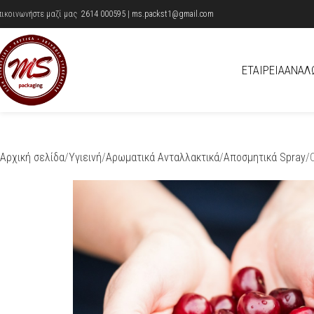
πικοινωνήστε μαζί μας
2614 000595
|
ms.packst1@gmail.com
ΕΤΑΙΡΕΊΑ
ΑΝΑΛ
Αρχική σελίδα
Υγιεινή
Αρωματικά Ανταλλακτικά
Αποσμητικά Spray