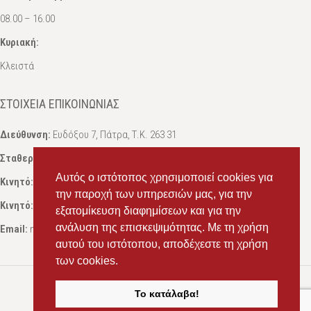
08.00 – 16.00
Κυριακή:
Κλειστά
ΣΤΟΙΧΕΊΑ ΕΠΙΚΟΙΝΩΝΊΑΣ
Διεύθυνση:
Ευδόξου 7, Πάτρα, Τ.Κ. 263 31
Σταθερό:
2614 000595
Αυτός ο ιστότοπος χρησιμοποιεί cookies για
Κινητό:
69434 75072
, Σαλπόγλου Μαρία
την παροχή των υπηρεσιών μας, για την
Κινητό:
6946 504787
, Σαλπόγλου Στέφανος
εξατομίκευση διαφημίσεων και για την
ανάλυση της επισκεψιμότητας. Με τη χρήση
Email:
ms.packst1@gmail.com
αυτού του ιστότοπου, αποδέχεστε τη χρήση
των cookies.
Το κατάλαβα!