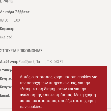
ΩΡΆΡΙΟ
Δευτέρα-Σάββατο:
08.00 – 16.00
Κυριακή:
Κλειστά
ΣΤΟΙΧΕΊΑ ΕΠΙΚΟΙΝΩΝΊΑΣ
Διεύθυνση:
Ευδόξου 7, Πάτρα, Τ.Κ. 263 31
Σταθερό:
2614 000595
Αυτός ο ιστότοπος χρησιμοποιεί cookies για
Κινητό:
69434 75072
, Σαλπόγλου Μαρία
την παροχή των υπηρεσιών μας, για την
Κινητό:
6946 504787
, Σαλπόγλου Στέφανος
εξατομίκευση διαφημίσεων και για την
ανάλυση της επισκεψιμότητας. Με τη χρήση
Email:
ms.packst1@gmail.com
αυτού του ιστότοπου, αποδέχεστε τη χρήση
των cookies.