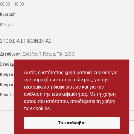
08.00 – 16.00
Κυριακή:
Κλειστά
ΣΤΟΙΧΕΊΑ ΕΠΙΚΟΙΝΩΝΊΑΣ
Διεύθυνση:
Ευδόξου 7, Πάτρα, Τ.Κ. 263 31
Σταθερό:
2614 000595
Αυτός ο ιστότοπος χρησιμοποιεί cookies για
Κινητό:
69434 75072
, Σαλπόγλου Μαρία
την παροχή των υπηρεσιών μας, για την
Κινητό:
6946 504787
, Σαλπόγλου Στέφανος
εξατομίκευση διαφημίσεων και για την
ανάλυση της επισκεψιμότητας. Με τη χρήση
Email:
ms.packst1@gmail.com
αυτού του ιστότοπου, αποδέχεστε τη χρήση
των cookies.
Το κατάλαβα!