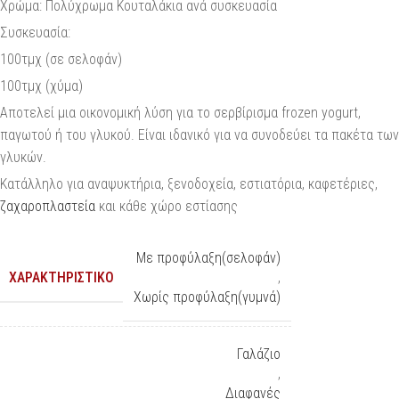
Χρώμα: Πολύχρωμα Κουταλάκια ανά συσκευασία
Συσκευασία:
100τμχ (σε σελοφάν)
100τμχ (χύμα)
Αποτελεί μια οικονομική λύση για το σερβίρισμα frozen yogurt,
παγωτού ή του γλυκού. Είναι ιδανικό για να συνοδεύει τα πακέτα των
γλυκών.
Κατάλληλο για αναψυκτήρια, ξενοδοχεία, εστιατόρια, καφετέριες,
ζαχαροπλαστεία
και κάθε χώρο εστίασης
Με προφύλαξη(σελοφάν)
ΧΑΡΑΚΤΗΡΙΣΤΙΚΌ
,
Χωρίς προφύλαξη(γυμνά)
Γαλάζιο
,
Διαφανές