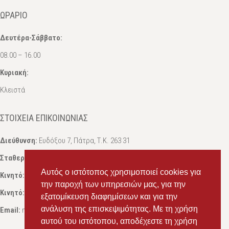
ΩΡΆΡΙΟ
Δευτέρα-Σάββατο:
08.00 – 16.00
Κυριακή:
Κλειστά
ΣΤΟΙΧΕΊΑ ΕΠΙΚΟΙΝΩΝΊΑΣ
Διεύθυνση:
Ευδόξου 7, Πάτρα, Τ.Κ. 263 31
Σταθερό:
2614 000595
Αυτός ο ιστότοπος χρησιμοποιεί cookies για
Κινητό:
69434 75072
, Σαλπόγλου Μαρία
την παροχή των υπηρεσιών μας, για την
Κινητό:
6946 504787
, Σαλπόγλου Στέφανος
εξατομίκευση διαφημίσεων και για την
ανάλυση της επισκεψιμότητας. Με τη χρήση
Email:
ms.packst1@gmail.com
αυτού του ιστότοπου, αποδέχεστε τη χρήση