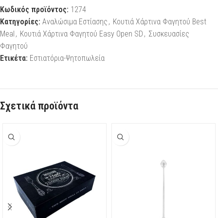
Κωδικός προϊόντος:
1274
Κατηγορίες:
Αναλώσιμα Εστίασης
,
Κουτιά Χάρτινα Φαγητού Best
Meal
,
Κουτιά Χάρτινα Φαγητού Easy Open SD
,
Συσκευασίες
Φαγητού
Ετικέτα:
Εστιατόρια-Ψητοπωλεία
Σχετικά προϊόντα