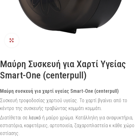
Προβολή
Μαύρη Συσκευή για Χαρτί Υγείας
Smart-One (centerpull)
Μαύρη συσκευή για χαρτί υγείας Smart-One (centerpull)
Συσκευή τροφοδοσίας χαρτιού υγείας. Το χαρτί βγαίνει από το
κέντρο της συσκευής τραβώντας κομμάτι κομμάτι.
Διατίθεται σε
λευκό
ή μαύρο χρώμα. Κατάλληλη για αναψυκτήρια,
εστιατόρια, καφετέριες, αρτοποιεία, ζαχαροπλαστεία κ κάθε χώρο
εστίασης.