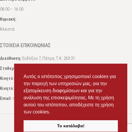
08.00 – 16.00
Κυριακή:
Κλειστά
ΣΤΟΙΧΕΊΑ ΕΠΙΚΟΙΝΩΝΊΑΣ
Διεύθυνση:
Ευδόξου 7, Πάτρα, Τ.Κ. 263 31
Σταθερό:
2614 000595
Αυτός ο ιστότοπος χρησιμοποιεί cookies για
Κινητό:
69434 75072
, Σαλπόγλου Μαρία
την παροχή των υπηρεσιών μας, για την
Κινητό:
6946 504787
, Σαλπόγλου Στέφανος
εξατομίκευση διαφημίσεων και για την
ανάλυση της επισκεψιμότητας. Με τη χρήση
Email:
ms.packst1@gmail.com
αυτού του ιστότοπου, αποδέχεστε τη χρήση
των cookies.
Το κατάλαβα!