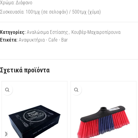
Χρώμα: Διάφανο
Συσκευασία: 100τμχ (σε σελοφάν) / 500τμχ (χύμα)
Κατηγορίες:
Αναλώσιμα Εστίασης
,
Κουβέρ-Μαχαιροπίρουνα
Ετικέτα:
Αναψυκτήρια - Cafe - Bar
Σχετικά προϊόντα