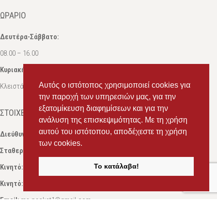
ΩΡΆΡΙΟ
Δευτέρα-Σάββατο:
08.00 – 16.00
Κυριακή:
Αυτός ο ιστότοπος χρησιμοποιεί cookies για
Κλειστά
την παροχή των υπηρεσιών μας, για την
εξατομίκευση διαφημίσεων και για την
ΣΤΟΙΧΕΊΑ ΕΠΙΚΟΙΝΩΝΊΑΣ
ανάλυση της επισκεψιμότητας. Με τη χρήση
αυτού του ιστότοπου, αποδέχεστε τη χρήση
Διεύθυνση:
Ευδόξου 7, Πάτρα, Τ.Κ. 263 31
των cookies.
Σταθερό:
2614 000595
Το κατάλαβα!
Κινητό:
69434 75072
, Σαλπόγλου Μαρία
Κινητό:
6946 504787
, Σαλπόγλου Στέφανος
Email:
ms.packst1@gmail.com