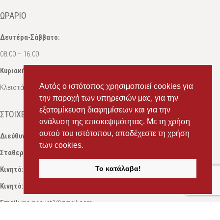
ΩΡΆΡΙΟ
Δευτέρα-Σάββατο:
08.00 – 16.00
Κυριακή:
Αυτός ο ιστότοπος χρησιμοποιεί cookies για
Κλειστά
την παροχή των υπηρεσιών μας, για την
εξατομίκευση διαφημίσεων και για την
ΣΤΟΙΧΕΊΑ ΕΠΙΚΟΙΝΩΝΊΑΣ
ανάλυση της επισκεψιμότητας. Με τη χρήση
αυτού του ιστότοπου, αποδέχεστε τη χρήση
Διεύθυνση:
Ευδόξου 7, Πάτρα, Τ.Κ. 263 31
των cookies.
Σταθερό:
2614 000595
Το κατάλαβα!
Κινητό:
69434 75072
, Σαλπόγλου Μαρία
Κινητό:
6946 504787
, Σαλπόγλου Στέφανος
Email:
ms.packst1@gmail.com