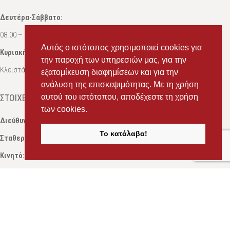
Δευτέρα-Σάββατο:
08.00 – 16.00
Αυτός ο ιστότοπος χρησιμοποιεί cookies για
Κυριακή:
την παροχή των υπηρεσιών μας, για την
Κλειστά
εξατομίκευση διαφημίσεων και για την
ανάλυση της επισκεψιμότητας. Με τη χρήση
αυτού του ιστότοπου, αποδέχεστε τη χρήση
ΣΤΟΙΧΕΊΑ ΕΠΙΚΟΙΝΩΝΊΑΣ
των cookies.
Διεύθυνση:
Ευδόξου 7, Πάτρα, Τ.Κ. 263 31
Το κατάλαβα!
Σταθερό:
2614 000595
Κινητό:
69434 75072
, Σαλπόγλου Μαρία
Κινητό:
6946 504787
, Σαλπόγλου Στέφανος
Email:
ms.packst1@gmail.com