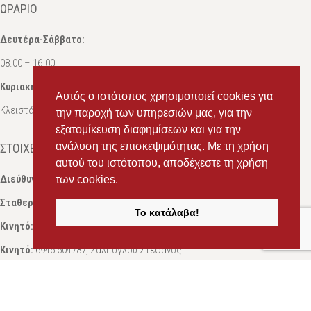
ΩΡΆΡΙΟ
Δευτέρα-Σάββατο:
08.00 – 16.00
Κυριακή:
Αυτός ο ιστότοπος χρησιμοποιεί cookies για
Κλειστά
την παροχή των υπηρεσιών μας, για την
εξατομίκευση διαφημίσεων και για την
ανάλυση της επισκεψιμότητας. Με τη χρήση
ΣΤΟΙΧΕΊΑ ΕΠΙΚΟΙΝΩΝΊΑΣ
αυτού του ιστότοπου, αποδέχεστε τη χρήση
Διεύθυνση:
Ευδόξου 7, Πάτρα, Τ.Κ. 263 31
των cookies.
Σταθερό:
2614 000595
Το κατάλαβα!
Κινητό:
69434 75072
, Σαλπόγλου Μαρία
Κινητό:
6946 504787
, Σαλπόγλου Στέφανος
Email:
ms.packst1@gmail.com