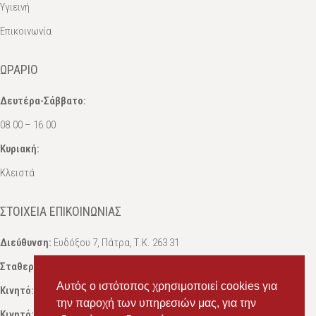
Υγιεινή
Επικοινωνία
ΩΡΆΡΙΟ
Δευτέρα-Σάββατο:
08.00 – 16.00
Κυριακή:
Κλειστά
ΣΤΟΙΧΕΊΑ ΕΠΙΚΟΙΝΩΝΊΑΣ
Διεύθυνση:
Ευδόξου 7, Πάτρα, Τ.Κ. 263 31
Σταθερό:
2614 000595
Αυτός ο ιστότοπος χρησιμοποιεί cookies για
Κινητό:
69434 75072
, Σαλπόγλου Μαρία
την παροχή των υπηρεσιών μας, για την
Κινητό:
6946 504787
, Σαλπόγλου Στέφανος