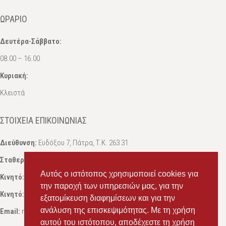
ΩΡΆΡΙΟ
Δευτέρα-Σάββατο:
08.00 – 16.00
Κυριακή:
Κλειστά
ΣΤΟΙΧΕΊΑ ΕΠΙΚΟΙΝΩΝΊΑΣ
Διεύθυνση:
Ευδόξου 7, Πάτρα, Τ.Κ. 263 31
Σταθερό:
2614 000595
Αυτός ο ιστότοπος χρησιμοποιεί cookies για
Κινητό:
69434 75072
, Σαλπόγλου Μαρία
την παροχή των υπηρεσιών μας, για την
Κινητό:
6946 504787
, Σαλπόγλου Στέφανος
εξατομίκευση διαφημίσεων και για την
ανάλυση της επισκεψιμότητας. Με τη χρήση
Email:
ms.packst1@gmail.com
αυτού του ιστότοπου, αποδέχεστε τη χρήση