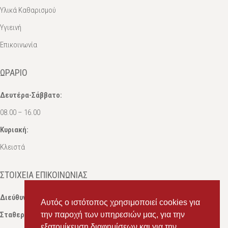
Υλικά Καθαρισμού
Υγιεινή
Επικοινωνία
ΩΡΆΡΙΟ
Δευτέρα-Σάββατο:
08.00 – 16.00
Κυριακή:
Κλειστά
ΣΤΟΙΧΕΊΑ ΕΠΙΚΟΙΝΩΝΊΑΣ
Διεύθυνση:
Ευδόξου 7, Πάτρα, Τ.Κ. 263 31
Αυτός ο ιστότοπος χρησιμοποιεί cookies για
Σταθερό:
2614 000595
την παροχή των υπηρεσιών μας, για την
εξατομίκευση διαφημίσεων και για την