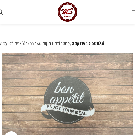
Αρχική σελίδα
Αναλώσιμα Εστίασης
Χάρτινα Σουπλά