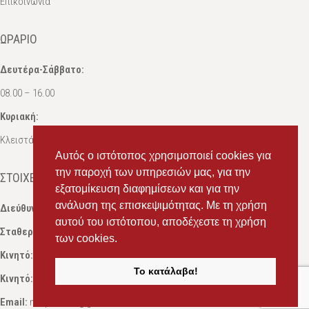
Επικοινωνία
ΩΡΆΡΙΟ
Δευτέρα-Σάββατο:
08.00 – 16.00
Κυριακή:
Κλειστά
Αυτός ο ιστότοπος χρησιμοποιεί cookies για
την παροχή των υπηρεσιών μας, για την
ΣΤΟΙΧΕΊΑ ΕΠΙΚΟΙΝΩΝΊΑΣ
εξατομίκευση διαφημίσεων και για την
ανάλυση της επισκεψιμότητας. Με τη χρήση
Διεύθυνση:
Ευδόξου 7, Πάτρα, Τ.Κ. 263 31
αυτού του ιστότοπου, αποδέχεστε τη χρήση
Σταθερό:
2614 000595
των cookies.
Κινητό:
69434 75072
, Σαλπόγλου Μαρία
Το κατάλαβα!
Κινητό:
6946 504787
, Σαλπόγλου Στέφανος
Email:
ms.packst1@gmail.com