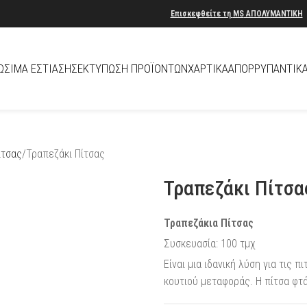
Επισκεφθείτε τη
MS
ΑΠΟΛΥΜΑΝΤΙΚΗ
ΏΣΙΜΑ ΕΣΤΊΑΣΗΣ
ΕΚΤΎΠΩΣΗ ΠΡΟΪΌΝΤΩΝ
ΧΑΡΤΙΚΆ
ΑΠΟΡΡΥΠΑΝΤΙΚ
ίτσας
Τραπεζάκι Πίτσας
Τραπεζάκι Πίτσα
Τραπεζάκια Πίτσας
Συσκευασία: 100 τμχ
Είναι μια ιδανική λύση για τις
κουτιού μεταφοράς. Η πίτσα φτά