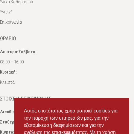
Υλικά Καθαρισμού
Υγιεινή
Επικοινωνία
ΩΡΆΡΙΟ
Δευτέρα-Σάββατο:
08.00 – 16.00
Κυριακή:
Κλειστά
ΣΤΟΙΧΕΊΑ ΕΠΙΚΟΙΝΩΝΊΑΣ
Αυτός ο ιστότοπος χρησιμοποιεί cookies για
Διεύθυνση:
Ευδόξου 7, Πάτρα, Τ.Κ. 263 31
την παροχή των υπηρεσιών μας, για την
Σταθερό:
2614 000595
εξατομίκευση διαφημίσεων και για την
Κινητό:
69434 75072
, Σαλπόγλου Μαρία
ανάλυση της επισκεψιμότητας. Με τη χρήση