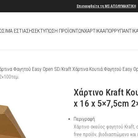
Επισκεφθείτε τη
MS
ΑΠΟΛΥΜΑΝΤΙΚΗ
ΏΣΙΜΑ ΕΣΤΊΑΣΗΣ
ΕΚΤΎΠΩΣΗ ΠΡΟΪΌΝΤΩΝ
ΧΑΡΤΙΚΆ
ΑΠΟΡΡΥΠΑΝΤΙΚ
άρτινα Φαγητού Easy Open SD
Kraft Χάρτινα Κουτιά Φαγητού Easy O
 2×100τεμ.
Xάρτινo Kraft Kο
x 16 x 5×7,5cm 2
Περιγραφή
Xάρτινο σκεύος φαγητού Kraft, 
free προϊόν, βιοδιασπώμενο και