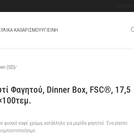
ΕΠΙΚΟΙΝΩΝ
Ά
ΥΛΙΚΆ ΚΑΘΑΡΙΣΜΟΎ
ΥΓΙΕΙΝΉ
pen (SD)
υτί Φαγητού, Dinner Box, FSC®, 17,5
×100τεμ.
σε φυσικό καφέ χρώμα, κατάλληλο για μερίδα φαγητού. Ένα plastic
 κομποστοποιήσιμο.