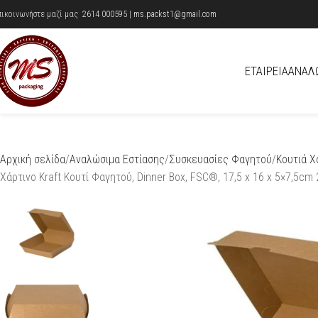
πικοινωνήστε μαζί μας
2614 000595
|
ms.packst1@gmail.com
ΕΤΑΙΡΕΊΑ
ΑΝΑΛ
Αρχική σελίδα
Αναλώσιμα Εστίασης
Συσκευασίες Φαγητού
Κουτιά Χ
Xάρτινo Kraft Kουτί Φαγητού, Dinner Box, FSC®, 17,5 x 16 x 5×7,5cm