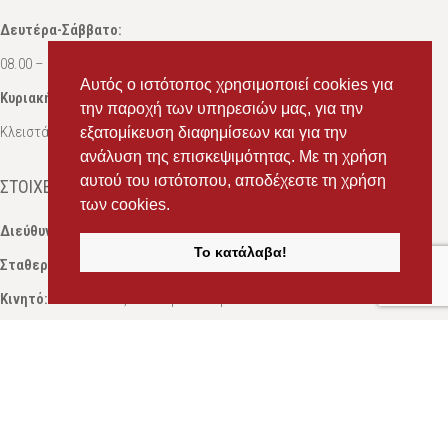
Δευτέρα-Σάββατο:
08.00 – 16.00
Αυτός ο ιστότοπος χρησιμοποιεί cookies για
Κυριακή:
την παροχή των υπηρεσιών μας, για την
Κλειστά
εξατομίκευση διαφημίσεων και για την
ανάλυση της επισκεψιμότητας. Με τη χρήση
αυτού του ιστότοπου, αποδέχεστε τη χρήση
ΣΤΟΙΧΕΊΑ ΕΠΙΚΟΙΝΩΝΊΑΣ
των cookies.
Διεύθυνση:
Ευδόξου 7, Πάτρα, Τ.Κ. 263 31
Το κατάλαβα!
Σταθερό:
2614 000595
Κινητό:
69434 75072
, Σαλπόγλου Μαρία
Κινητό:
6946 504787
, Σαλπόγλου Στέφανος
Email:
ms.packst1@gmail.com