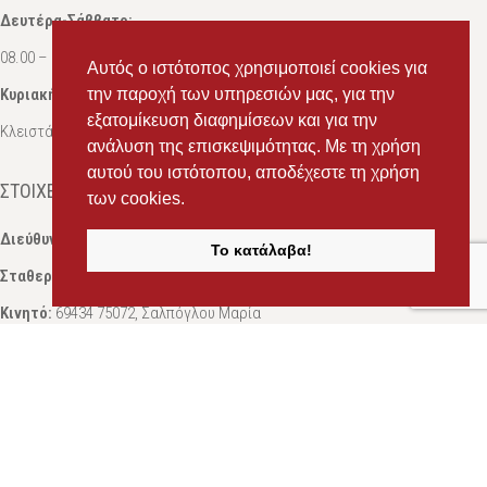
Δευτέρα-Σάββατο:
08.00 – 16.00
Αυτός ο ιστότοπος χρησιμοποιεί cookies για
την παροχή των υπηρεσιών μας, για την
Κυριακή:
εξατομίκευση διαφημίσεων και για την
Κλειστά
ανάλυση της επισκεψιμότητας. Με τη χρήση
αυτού του ιστότοπου, αποδέχεστε τη χρήση
ΣΤΟΙΧΕΊΑ ΕΠΙΚΟΙΝΩΝΊΑΣ
των cookies.
Διεύθυνση:
Ευδόξου 7, Πάτρα, Τ.Κ. 263 31
Το κατάλαβα!
Σταθερό:
2614 000595
Κινητό:
69434 75072
, Σαλπόγλου Μαρία
Κινητό:
6946 504787
, Σαλπόγλου Στέφανος
Email:
ms.packst1@gmail.com