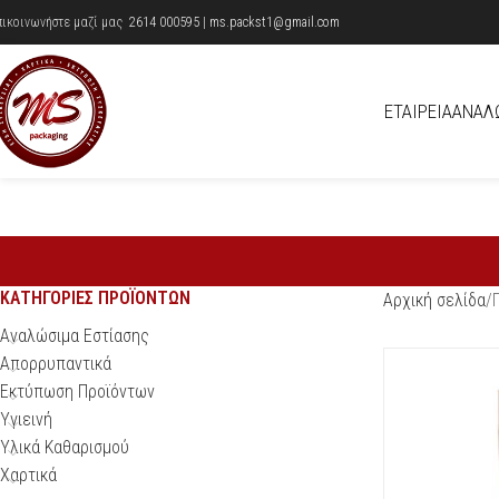
πικοινωνήστε μαζί μας
2614 000595
|
ms.packst1@gmail.com
ΕΤΑΙΡΕΊΑ
ΑΝΑΛ
ΚΑΤΗΓΟΡΊΕΣ ΠΡΟΪΌΝΤΩΝ
Αρχική σελίδα
Αναλώσιμα Εστίασης
Απορρυπαντικά
Εκτύπωση Προϊόντων
Υγιεινή
Υλικά Καθαρισμού
Χαρτικά