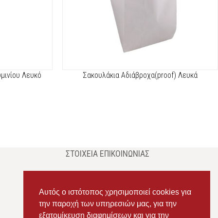
μινίου Λευκό
Σακουλάκια Αδιάβροχα(proof) Λευκά
ΣΤΟΙΧΕΊΑ ΕΠΙΚΟΙΝΩΝΊΑΣ
Διεύθυνση:
Ευδόξου 7, Πάτρα, Τ.Κ. 263 31
Σταθερό:
2614 000595
Αυτός ο ιστότοπος χρησιμοποιεί cookies για
την παροχή των υπηρεσιών μας, για την
Κινητό:
69434 75072
, Σαλπόγλου Μαρία
εξατομίκευση διαφημίσεων και για την