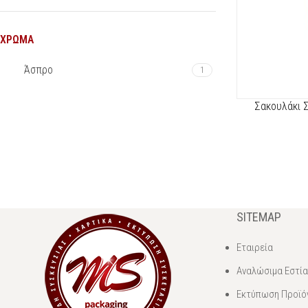
ΧΡΏΜΑ
Άσπρο
1
Σακουλάκι 
SITEMAP
Εταιρεία
Αναλώσιμα Εστί
Εκτύπωση Προϊό