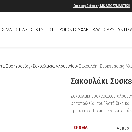
Επισκεφθείτε τη
MS
ΑΠΟΛΥΜΑΝΤΙΚΗ
ΏΣΙΜΑ ΕΣΤΊΑΣΗΣ
ΕΚΤΎΠΩΣΗ ΠΡΟΪΌΝΤΩΝ
ΧΑΡΤΙΚΆ
ΑΠΟΡΡΥΠΑΝΤΙΚ
κια Συσκευασίας
Σακουλάκια Αλουμινίου
Σακουλάκι Συσκευασίας Αλο
Σακουλάκι Συσκε
Σακουλάκι συσκευασίας αλουμινί
ψητοπωλεία, σουβλατζίδικα και
προϊόντων. Είναι στεγανά και δ
ΧΡΏΜΑ
Άσπρο