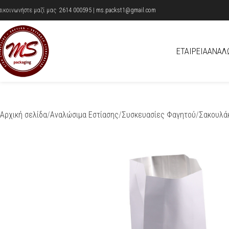
πικοινωνήστε μαζί μας
2614 000595
|
ms.packst1@gmail.com
ΕΤΑΙΡΕΊΑ
ΑΝΑΛ
Αρχική σελίδα
Αναλώσιμα Εστίασης
Συσκευασίες Φαγητού
Σακουλά