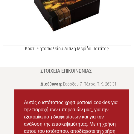
Κουτί Ψητοπωλείου Διπλή Μερίδα Πατάτας
ΣΤΟΙΧΕΊΑ ΕΠΙΚΟΙΝΩΝΊΑΣ
Διεύθυνση:
Ευδόξου 7, Πάτρα, Τ.Κ. 263 31
Σταθερό:
2614 000595
Αυτός ο ιστότοπος χρησιμοποιεί cookies για
Κινητό:
69434 75072
, Σαλπόγλου Μαρία
την παροχή των υπηρεσιών μας, για την
Κινητό:
6946 504787
, Σαλπόγλου Στέφανος
εξατομίκευση διαφημίσεων και για την
ανάλυση της επισκεψιμότητας. Με τη χρήση
Email:
ms.packst1@gmail.com
αυτού του ιστότοπου, αποδέχεστε τη χρήση