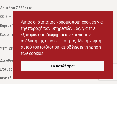
Δευτέρα-Σάββατο:
08.00 – 16.00
Αυτός ο ιστότοπος χρησιμοποιεί cookies για
Κυριακή:
την παροχή των υπηρεσιών μας, για την
Κλειστά
εξατομίκευση διαφημίσεων και για την
ανάλυση της επισκεψιμότητας. Με τη χρήση
αυτού του ιστότοπου, αποδέχεστε τη χρήση
ΣΤΟΙΧΕΊΑ ΕΠΙΚΟΙΝΩΝΊΑΣ
των cookies.
Διεύθυνση:
Ευδόξου 7, Πάτρα, Τ.Κ. 263 31
Το κατάλαβα!
Σταθερό:
2614 000595
Κινητό:
69434 75072
, Σαλπόγλου Μαρία
Κινητό:
6946 504787
, Σαλπόγλου Στέφανος
Email:
ms.packst1@gmail.com