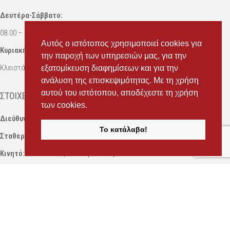
Δευτέρα-Σάββατο:
08.00 – 16.00
Αυτός ο ιστότοπος χρησιμοποιεί cookies για
Κυριακή:
την παροχή των υπηρεσιών μας, για την
Κλειστά
εξατομίκευση διαφημίσεων και για την
ανάλυση της επισκεψιμότητας. Με τη χρήση
αυτού του ιστότοπου, αποδέχεστε τη χρήση
ΣΤΟΙΧΕΊΑ ΕΠΙΚΟΙΝΩΝΊΑΣ
των cookies.
Διεύθυνση:
Ευδόξου 7, Πάτρα, Τ.Κ. 263 31
Το κατάλαβα!
Σταθερό:
2614 000595
Κινητό:
69434 75072
, Σαλπόγλου Μαρία
Κινητό:
6946 504787
, Σαλπόγλου Στέφανος
Email:
ms.packst1@gmail.com