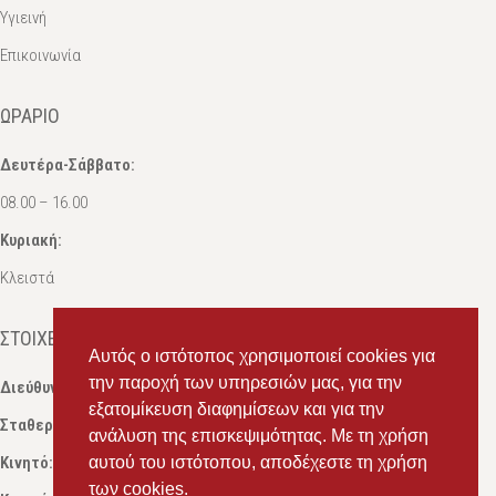
Υγιεινή
Επικοινωνία
ΩΡΆΡΙΟ
Δευτέρα-Σάββατο:
08.00 – 16.00
Κυριακή:
Κλειστά
ΣΤΟΙΧΕΊΑ ΕΠΙΚΟΙΝΩΝΊΑΣ
Αυτός ο ιστότοπος χρησιμοποιεί cookies για
την παροχή των υπηρεσιών μας, για την
Διεύθυνση:
Ευδόξου 7, Πάτρα, Τ.Κ. 263 31
εξατομίκευση διαφημίσεων και για την
Σταθερό:
2614 000595
ανάλυση της επισκεψιμότητας. Με τη χρήση
Κινητό:
69434 75072
αυτού του ιστότοπου, αποδέχεστε τη χρήση
, Σαλπόγλου Μαρία
των cookies.