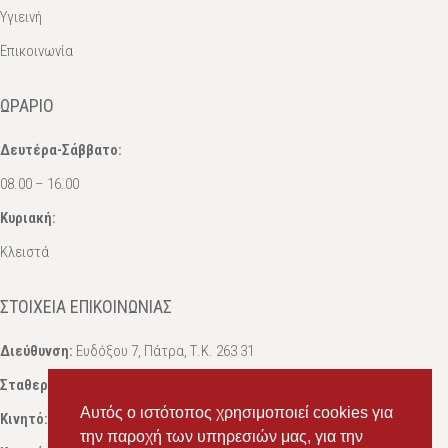
Υγιεινή
Επικοινωνία
ΩΡΆΡΙΟ
Δευτέρα-Σάββατο:
08.00 – 16.00
Κυριακή:
Κλειστά
ΣΤΟΙΧΕΊΑ ΕΠΙΚΟΙΝΩΝΊΑΣ
Διεύθυνση:
Ευδόξου 7, Πάτρα, Τ.Κ. 263 31
Σταθερό:
2614 000595
Αυτός ο ιστότοπος χρησιμοποιεί cookies για
Κινητό:
69434 75072
, Σαλπόγλου Μαρία
την παροχή των υπηρεσιών μας, για την