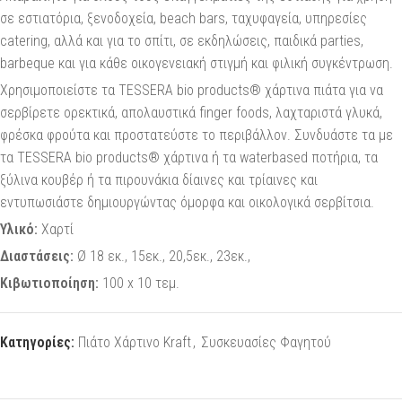
σε εστιατόρια, ξενοδοχεία, beach bars, ταχυφαγεία, υπηρεσίες
catering, αλλά και για το σπίτι, σε εκδηλώσεις, παιδικά parties,
barbeque και για κάθε οικογενειακή στιγμή και φιλική συγκέντρωση.
Χρησιμοποιείστε τα TESSERA bio products® χάρτινα πιάτα για να
σερβίρετε ορεκτικά, απολαυστικά finger foods, λαχταριστά γλυκά,
φρέσκα φρούτα και προστατεύστε το περιβάλλον. Συνδυάστε τα με
τα TESSERA bio products® χάρτινα ή τα waterbased ποτήρια, τα
ξύλινα κουβέρ ή τα πιρουνάκια δίαινες και τρίαινες και
εντυπωσιάστε δημιουργώντας όμορφα και οικολογικά σερβίτσια.
Υλικό:
Χαρτί
Διαστάσεις:
Ø 18 εκ., 15εκ., 20,5εκ., 23εκ.,
Κιβωτιοποίηση:
100 x 10 τεμ.
Κατηγορίες:
Πιάτο Χάρτινο Κraft
,
Συσκευασίες Φαγητού