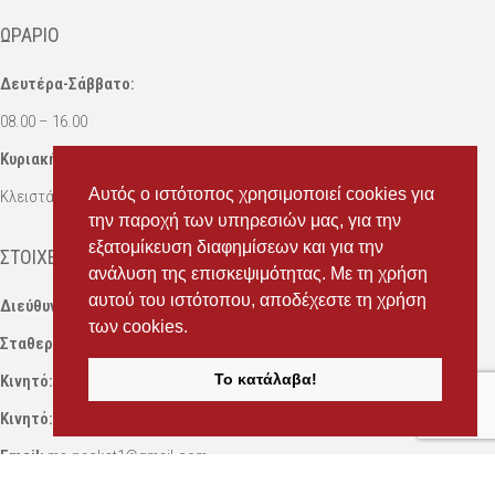
ΩΡΆΡΙΟ
Δευτέρα-Σάββατο:
08.00 – 16.00
Κυριακή:
Αυτός ο ιστότοπος χρησιμοποιεί cookies για
Κλειστά
την παροχή των υπηρεσιών μας, για την
εξατομίκευση διαφημίσεων και για την
ΣΤΟΙΧΕΊΑ ΕΠΙΚΟΙΝΩΝΊΑΣ
ανάλυση της επισκεψιμότητας. Με τη χρήση
αυτού του ιστότοπου, αποδέχεστε τη χρήση
Διεύθυνση:
Ευδόξου 7, Πάτρα, Τ.Κ. 263 31
των cookies.
Σταθερό:
2614 000595
Το κατάλαβα!
Κινητό:
69434 75072
, Σαλπόγλου Μαρία
Κινητό:
6946 504787
, Σαλπόγλου Στέφανος
Email:
ms.packst1@gmail.com