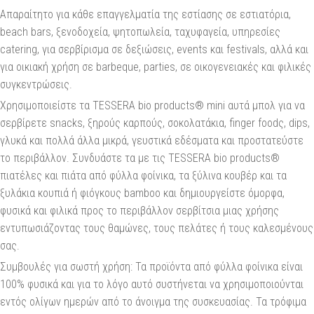
Απαραίτητο για κάθε επαγγελματία της εστίασης σε εστιατόρια,
beach bars, ξενοδοχεία, ψητοπωλεία, ταχυφαγεία, υπηρεσίες
catering, για σερβίρισμα σε δεξιώσεις, events και festivals, αλλά και
για οικιακή χρήση σε barbeque, parties, σε οικογενειακές και φιλικές
συγκεντρώσεις.
Χρησιμοποιείστε τα TESSERA bio products® mini αυτά μπολ για να
σερβίρετε snacks, ξηρούς καρπούς, σοκολατάκια, finger foodς, dips,
γλυκά και πολλά άλλα μικρά, γευστικά εδέσματα και προστατεύστε
το περιβάλλον. Συνδυάστε τα με τις TESSERA bio products®
πιατέλες και πιάτα από φύλλα φοίνικα, τα ξύλινα κουβέρ και τα
ξυλάκια κουπιά ή φιόγκους bamboo και δημιουργείστε όμορφα,
φυσικά και φιλικά προς το περιβάλλον σερβίτσια μιας χρήσης
εντυπωσιάζοντας τους θαμώνες, τους πελάτες ή τους καλεσμένους
σας.
Συμβουλές για σωστή χρήση: Τα προϊόντα από φύλλα φοίνικα είναι
100% φυσικά και για το λόγο αυτό συστήνεται να χρησιμοποιούνται
εντός ολίγων ημερών από το άνοιγμα της συσκευασίας. Τα τρόφιμα