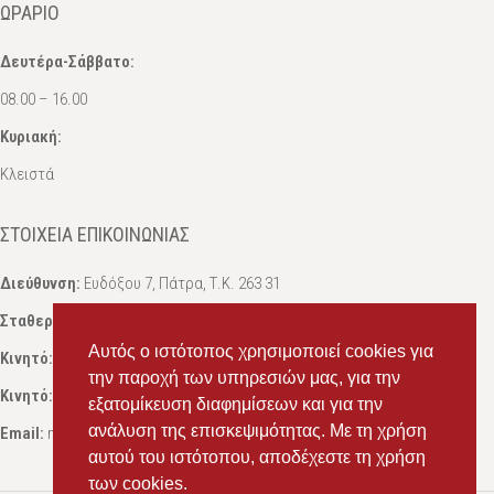
ΩΡΆΡΙΟ
Δευτέρα-Σάββατο:
08.00 – 16.00
Κυριακή:
Κλειστά
ΣΤΟΙΧΕΊΑ ΕΠΙΚΟΙΝΩΝΊΑΣ
Διεύθυνση:
Ευδόξου 7, Πάτρα, Τ.Κ. 263 31
Σταθερό:
2614 000595
Αυτός ο ιστότοπος χρησιμοποιεί cookies για
Κινητό:
69434 75072
, Σαλπόγλου Μαρία
την παροχή των υπηρεσιών μας, για την
Κινητό:
6946 504787
, Σαλπόγλου Στέφανος
εξατομίκευση διαφημίσεων και για την
ανάλυση της επισκεψιμότητας. Με τη χρήση
Email:
ms.packst1@gmail.com
αυτού του ιστότοπου, αποδέχεστε τη χρήση
των cookies.