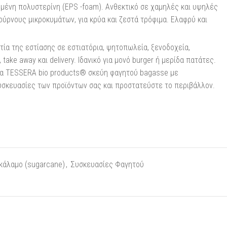
μένη πολυστερίνη (EPS -foam). Ανθεκτικό σε χαμηλές και υψηλές
ύρνους μικροκυμάτων, για κρύα και ζεστά τρόφιμα. Ελαφρύ και
ία της εστίασης σε εστιατόρια, ψητoπωλεία, ξενοδοχεία,
 take away και delivery. Ιδανικό για μονό burger ή μερίδα πατάτες.
φα TESSERA bio products® σκεύη φαγητού bagasse με
υσκευασίες των προϊόντων σας και προστατεύστε το περιβάλλον.
κάλαμο (sugarcane)
,
Συσκευασίες Φαγητού