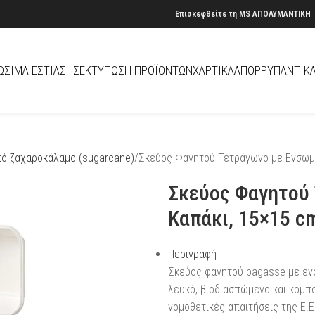
Επισκεφθείτε τη
MS
ΑΠΟΛΥΜΑΝΤΙΚΗ
ΏΣΙΜΑ ΕΣΤΊΑΣΗΣ
ΕΚΤΎΠΩΣΗ ΠΡΟΪΌΝΤΩΝ
ΧΑΡΤΙΚΆ
ΑΠΟΡΡΥΠΑΝΤΙΚ
ό ζαχαροκάλαμο (sugarcane)
Σκεύος Φαγητού Τετράγωνο με Ενσωμ
Σκεύος Φαγητού
Καπάκι, 15×15 c
Περιγραφή
Σκεύος φαγητού bagasse με εν
λευκό, βιοδιασπώμενο και κομπο
νομοθετικές απαιτήσεις της Ε.Ε