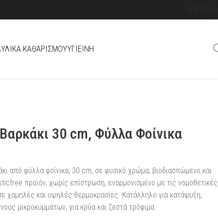
ΕΠΙΚΟΙΝΩΝ
Ά
ΥΛΙΚΆ ΚΑΘΑΡΙΣΜΟΎ
ΥΓΙΕΙΝΉ
Βαρκάκι 30 cm, Φύλλα Φοίνικα
κι από φύλλα φοίνικα, 30 cm, σε φυσικό χρώμα, βιοδιασπώμενο και
ticfree προϊόν, χωρίς επίστρωση, εναρμονισμένο με τις νομοθετικές
 σε χαμηλές και υψηλές θερμοκρασίες. Κατάλληλο για κατάψυξη,
νους μικροκυμμάτων, για κρύα και ζεστά τρόφιμα.