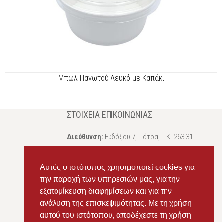
Μπωλ Παγωτού Λευκό με Καπάκι
ΣΤΟΙΧΕΊΑ ΕΠΙΚΟΙΝΩΝΊΑΣ
Διεύθυνση:
Ευδόξου 7, Πάτρα, Τ.Κ. 263 31
Σταθερό:
2614 000595
Αυτός ο ιστότοπος χρησιμοποιεί cookies για
Κινητό:
69434 75072
, Σαλπόγλου Μαρία
την παροχή των υπηρεσιών μας, για την
Κινητό:
6946 504787
, Σαλπόγλου Στέφανος
εξατομίκευση διαφημίσεων και για την
ανάλυση της επισκεψιμότητας. Με τη χρήση
Email:
ms.packst1@gmail.com
αυτού του ιστότοπου, αποδέχεστε τη χρήση