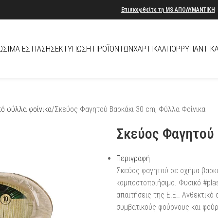
Επισκεφθείτε τη
MS
ΑΠΟΛΥΜΑΝΤΙΚΗ
ΏΣΙΜΑ ΕΣΤΊΑΣΗΣ
ΕΚΤΎΠΩΣΗ ΠΡΟΪΌΝΤΩΝ
ΧΑΡΤΙΚΆ
ΑΠΟΡΡΥΠΑΝΤΙΚ
ό φύλλα φοίνικα
Σκεύος Φαγητού Βαρκάκι 30 cm, Φύλλα Φοίνικα
Σκεύος Φαγητού 
Περιγραφή
Σκεύος φαγητού σε σχήμα βαρκά
κομποστοποιήσιμο. Φυσικό #plas
απαιτήσεις της Ε.Ε.. Ανθεκτικό
συμβατικούς φούρνους και φούρ