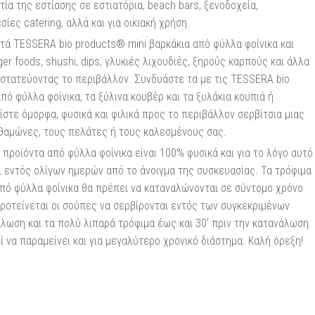
ία της εστίασης σε εστιατόρια, beach bars, ξενοδοχεία,
ίες catering, αλλά και για οικιακή χρήση.
τά TESSERA bio products® mini βαρκάκια από φύλλα φοίνικα και
ger foods, shushi, dips, γλυκιές λιχουδιές, ξηρούς καρπούς και άλλα
στατεύοντας το περιβάλλον. Συνδυάστε τα με τις TESSERA bio
πό φύλλα φοίνικα, τα ξύλινα κουβέρ και τα ξυλάκια κουπιά ή
στε όμορφα, φυσικά και φιλικά προς το περιβάλλον σερβίτσια μιας
θαμώνες, τους πελάτες ή τους καλεσμένους σας.
προϊόντα από φύλλα φοίνικα είναι 100% φυσικά και για το λόγο αυτό
ι εντός ολίγων ημερών από το άνοιγμα της συσκευασίας. Τα τρόφιμα
πό φύλλα φοίνικα θα πρέπει να καταναλώνονται σε σύντομο χρόνο
προτείνεται οι σούπες να σερβίρονται εντός των συγκεκριμένων
λωση και τα πολύ λιπαρά τρόφιμα έως και 30′ πριν την κατανάλωση.
να παραμείνει και για μεγαλύτερο χρονικό διάστημα. Καλή όρεξη!