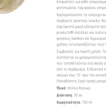
Απαραίτητο για κάθε επαγγελματ
ψητοπωλεία, ταχυφαγεία, υπηρεσ
Χρησιμοποιείστε τα υπέροχα αυ
σερβίρετε ορεκτικά, snacks, fin
λαχταριστά μικρά εδέσματα προ
products® πιατέλες και πιάτα α
φιόγκους bamboo και δημιουργεί
χρήσης εντυπωσιάζοντας τους 
Συμβουλές για σωστή χρήση: Τα 
συστήνεται να χρησιμοποιούντα
που τοποθετούνται στα σκεύη α
από το σερβίρισμα. Ενδεικτικά 
σκευών έως 15′ πριν την κατανά
Οποιαδήποτε ξηρά τροφή μπορεί 
Υλικό:
Φύλλα Φοίνικα
Διάσταση:
30 εκ.
Χωρητικότητα:
750 ml