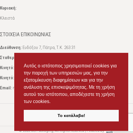
Κυριακή:
Κλειστά
ΣΤΟΙΧΕΊΑ ΕΠΙΚΟΙΝΩΝΊΑΣ
Διεύθυνση:
Ευδόξου 7, Πάτρα, Τ.Κ. 263 31
Σταθερό:
2614 000595
Αυτός ο ιστότοπος χρησιμοποιεί cookies για
Κινητό:
69434 75072
, Σαλπόγλου Μαρία
την παροχή των υπηρεσιών μας, για την
Κινητό:
6946 504787
, Σαλπόγλου Στέφανος
εξατομίκευση διαφημίσεων και για την
ανάλυση της επισκεψιμότητας. Με τη χρήση
Email:
ms.packst1@gmail.com
αυτού του ιστότοπου, αποδέχεστε τη χρήση
των cookies.
Το κατάλαβα!
© 2020 MS Packaging, All Rights Reserved | Powered by