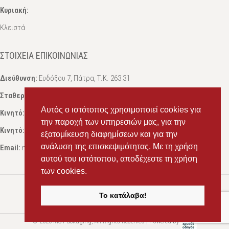
Κυριακή:
Κλειστά
ΣΤΟΙΧΕΊΑ ΕΠΙΚΟΙΝΩΝΊΑΣ
Διεύθυνση:
Ευδόξου 7, Πάτρα, Τ.Κ. 263 31
Σταθερό:
2614 000595
Αυτός ο ιστότοπος χρησιμοποιεί cookies για
Κινητό:
69434 75072
, Σαλπόγλου Μαρία
την παροχή των υπηρεσιών μας, για την
Κινητό:
6946 504787
, Σαλπόγλου Στέφανος
εξατομίκευση διαφημίσεων και για την
ανάλυση της επισκεψιμότητας. Με τη χρήση
Email:
ms.packst1@gmail.com
αυτού του ιστότοπου, αποδέχεστε τη χρήση
των cookies.
Το κατάλαβα!
© 2020 MS Packaging, All Rights Reserved | Powered by