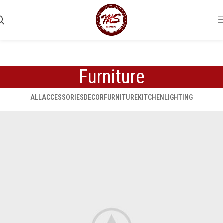
Furniture
ALL
ACCESSORIES
DECOR
FURNITURE
KITCHEN
LIGHTING