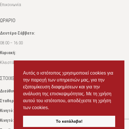
Επικοινωνία
ΩΡΆΡΙΟ
Δευτέρα-Σάββατο:
08.00 – 16.00
Κυριακή:
Κλειστά
Αυτός ο ιστότοπος χρησιμοποιεί cookies για
ΣΤΟΙΧΕΊΑ ΕΠΙΚΟΙΝΩΝΊΑΣ
την παροχή των υπηρεσιών μας, για την
εξατομίκευση διαφημίσεων και για την
Διεύθυνση:
Ευδόξου 7, Πάτρα, Τ.Κ. 263 31
ανάλυση της επισκεψιμότητας. Με τη χρήση
Σταθερό:
2614 000595
αυτού του ιστότοπου, αποδέχεστε τη χρήση
των cookies.
Κινητό:
69434 75072
, Σαλπόγλου Μαρία
Κινητό:
6946 504787
, Σαλπόγλου Στέφανος
Το κατάλαβα!