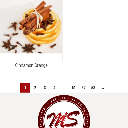
Cinnamon Orange
1
2
3
4
…
51
52
53
→