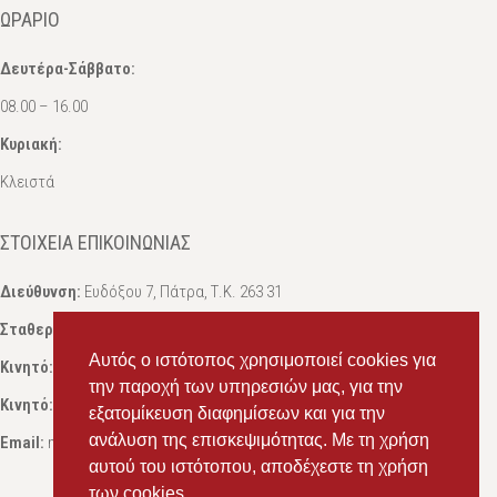
ΩΡΆΡΙΟ
Δευτέρα-Σάββατο:
08.00 – 16.00
Κυριακή:
Κλειστά
ΣΤΟΙΧΕΊΑ ΕΠΙΚΟΙΝΩΝΊΑΣ
Διεύθυνση:
Ευδόξου 7, Πάτρα, Τ.Κ. 263 31
Σταθερό:
2614 000595
Αυτός ο ιστότοπος χρησιμοποιεί cookies για
Κινητό:
69434 75072
, Σαλπόγλου Μαρία
την παροχή των υπηρεσιών μας, για την
Κινητό:
6946 504787
, Σαλπόγλου Στέφανος
εξατομίκευση διαφημίσεων και για την
ανάλυση της επισκεψιμότητας. Με τη χρήση
Email:
ms.packst1@gmail.com
αυτού του ιστότοπου, αποδέχεστε τη χρήση
των cookies.